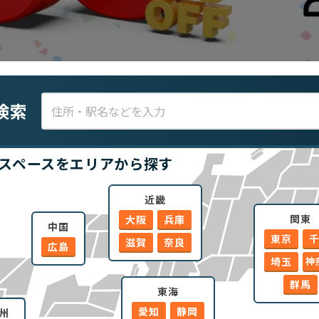
検索
スペースをエリアから探す
近畿
関東
大阪
兵庫
中国
東京
滋賀
奈良
広島
埼玉
神
群馬
東海
愛知
静岡
州