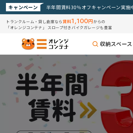
キャンペーン
半年間賃料30％オフキャンペーン実施
1,100
円
賃料
トランクルーム・貸し倉庫なら
からの
「オレンジコンテナ」
スロープ付きバイクガレージも豊富
収納スペース