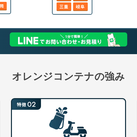
岡
三重
岐阜
オレンジコンテナの強み
02
特徴